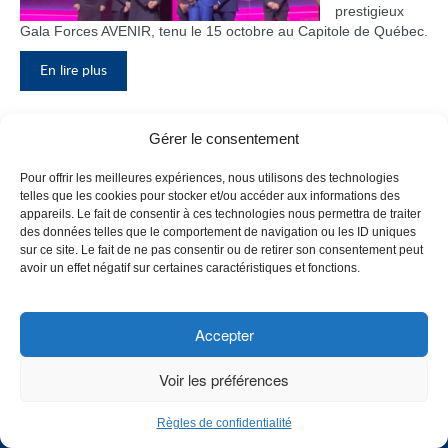
prestigieux
Gala Forces AVENIR, tenu le 15 octobre au Capitole de Québec.
En lire plus
Gérer le consentement
Inauguration du nouveau pavillon, le
Pour offrir les meilleures expériences, nous utilisons des technologies
bloc F
telles que les cookies pour stocker et/ou accéder aux informations des
appareils. Le fait de consentir à ces technologies nous permettra de traiter
Le Collège de
des données telles que le comportement de navigation ou les ID uniques
Maisonneuve
sur ce site. Le fait de ne pas consentir ou de retirer son consentement peut
a inauguré
avoir un effet négatif sur certaines caractéristiques et fonctions.
son tout
nouveau
pavillon, le
Accepter
bloc F, en
présence de
Voir les préférences
plusieurs
membres du
Règles de confidentialité
personnel,
CHOISISSEZ UN PROFIL