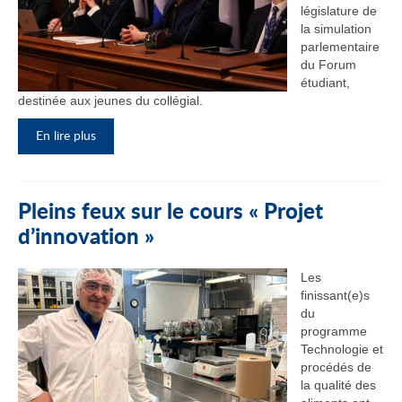
législature de
la simulation
parlementaire
du Forum
étudiant,
destinée aux jeunes du collégial.
En lire plus
Pleins feux sur le cours « Projet
d’innovation »
Les
finissant(e)s
du
programme
Technologie et
procédés de
la qualité des