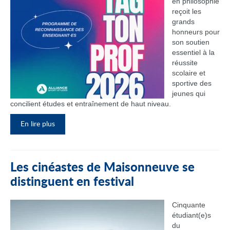
en philosophie
reçoit les
grands
honneurs pour
son soutien
essentiel à la
réussite
scolaire et
sportive des
jeunes qui
concilient études et entraînement de haut niveau.
En lire plus
Les cinéastes de Maisonneuve se
distinguent en festival
Cinquante
étudiant(e)s
du