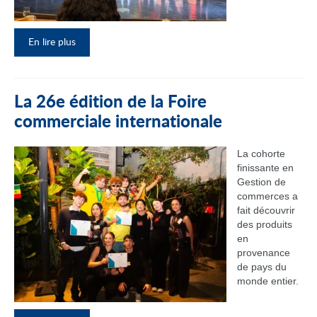
En lire plus
La 26e édition de la Foire
commerciale internationale
La cohorte
finissante en
Gestion de
commerces a
fait découvrir
des produits
en
provenance
de pays du
monde entier.