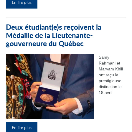
En lire plus
Deux étudiant(e)s reçoivent la
Médaille de la Lieutenante-
gouverneure du Québec
Samy
Rahmani et
Maryam Khlil
ont reçu la
prestigieuse
distinction le
18 avril.
En lire plus