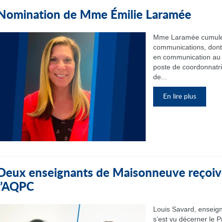
Nomination de Mme Émilie Laramée
Mme Laramée cumule 
communications, dont 
en communication au 
poste de coordonnatr
de...
En lire plus
Deux enseignants de Maisonneuve reçoive
l’AQPC
Louis Savard, enseign
s’est vu décerner le P