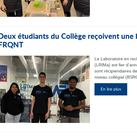
Deux étudiants du Collège reçoivent une
FRQNT
Le Laboratoire en re
(LRIMa) est fier d’an
sont récipiendaires d
niveau collégial (BSRC
En lire plus