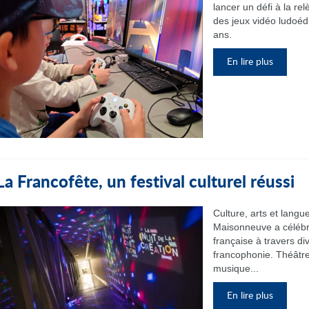
lancer un défi à la re
des jeux vidéo ludoéd
ans.
En lire plus
La Francofête, un festival culturel réussi
Culture, arts et langu
Maisonneuve a célébré 
française à travers di
francophonie. Théâtre, 
musique...
En lire plus