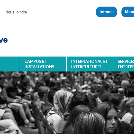
Intranet
Moo
Nous joindre
CAMPUS ET
INTERNATIONAL ET
SERVICE
INSTALLATIONS
INTERCULTUREL
ENTREPR