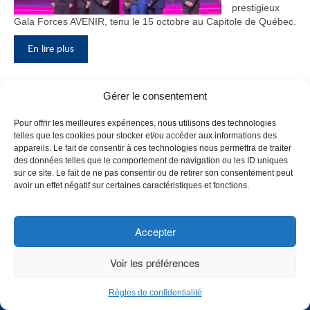
prestigieux
Gala Forces AVENIR, tenu le 15 octobre au Capitole de Québec.
En lire plus
Gérer le consentement
Inauguration du nouveau pavillon, le
Pour offrir les meilleures expériences, nous utilisons des technologies
bloc F
telles que les cookies pour stocker et/ou accéder aux informations des
appareils. Le fait de consentir à ces technologies nous permettra de traiter
Le Collège de
des données telles que le comportement de navigation ou les ID uniques
Maisonneuve
sur ce site. Le fait de ne pas consentir ou de retirer son consentement peut
a inauguré
avoir un effet négatif sur certaines caractéristiques et fonctions.
son tout
nouveau
pavillon, le
Accepter
bloc F, en
présence de
Voir les préférences
plusieurs
membres du
Règles de confidentialité
personnel,
CHOISISSEZ UN PROFIL