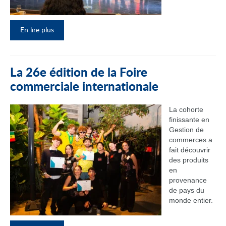
En lire plus
La 26e édition de la Foire
commerciale internationale
La cohorte
finissante en
Gestion de
commerces a
fait découvrir
des produits
en
provenance
de pays du
monde entier.