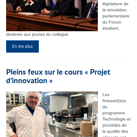
législature de
la simulation
parlementaire
du Forum
étudiant,
destinée aux jeunes du collégial.
En lire plus
Pleins feux sur le cours « Projet
d’innovation »
Les
finissant(e)s
du
programme
Technologie et
procédés de
la qualité des