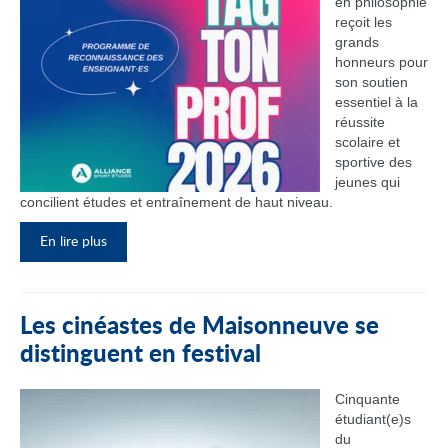
en philosophie
reçoit les
grands
honneurs pour
son soutien
essentiel à la
réussite
scolaire et
sportive des
jeunes qui
concilient études et entraînement de haut niveau.
En lire plus
Les cinéastes de Maisonneuve se
distinguent en festival
Cinquante
étudiant(e)s
du