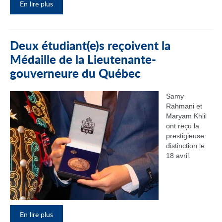
En lire plus
Deux étudiant(e)s reçoivent la
Médaille de la Lieutenante-
gouverneure du Québec
Samy
Rahmani et
Maryam Khlil
ont reçu la
prestigieuse
distinction le
18 avril.
En lire plus