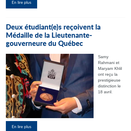
En lire plus
Deux étudiant(e)s reçoivent la
Médaille de la Lieutenante-
gouverneure du Québec
Samy
Rahmani et
Maryam Khlil
ont reçu la
prestigieuse
distinction le
18 avril.
En lire plus