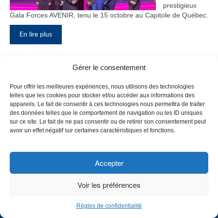
prestigieux
Gala Forces AVENIR, tenu le 15 octobre au Capitole de Québec.
En lire plus
Gérer le consentement
Inauguration du nouveau pavillon, le
Pour offrir les meilleures expériences, nous utilisons des technologies
bloc F
telles que les cookies pour stocker et/ou accéder aux informations des
appareils. Le fait de consentir à ces technologies nous permettra de traiter
Le Collège de
des données telles que le comportement de navigation ou les ID uniques
Maisonneuve
sur ce site. Le fait de ne pas consentir ou de retirer son consentement peut
a inauguré
avoir un effet négatif sur certaines caractéristiques et fonctions.
son tout
nouveau
pavillon, le
Accepter
bloc F, en
présence de
Voir les préférences
plusieurs
membres du
Règles de confidentialité
personnel,
CHOISISSEZ UN PROFIL