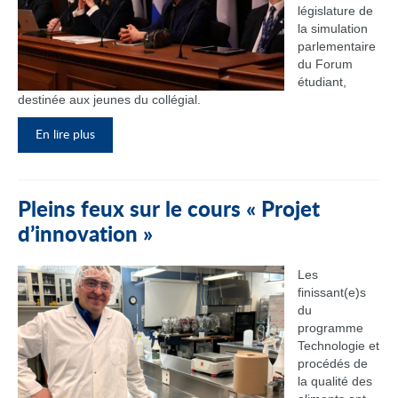
législature de
la simulation
parlementaire
du Forum
étudiant,
destinée aux jeunes du collégial.
En lire plus
Pleins feux sur le cours « Projet
d’innovation »
Les
finissant(e)s
du
programme
Technologie et
procédés de
la qualité des