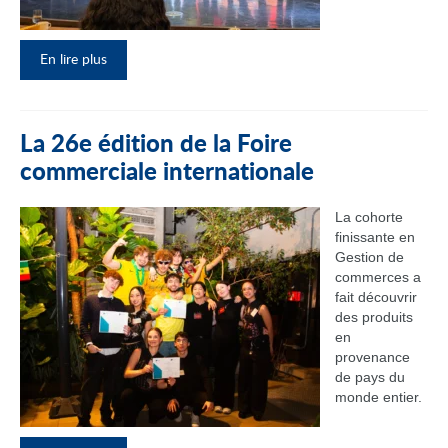
En lire plus
La 26e édition de la Foire
commerciale internationale
La cohorte
finissante en
Gestion de
commerces a
fait découvrir
des produits
en
provenance
de pays du
monde entier.