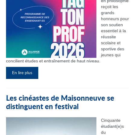
en philosophie
reçoit les
grands
honneurs pour
son soutien
essentiel à la
réussite
scolaire et
sportive des
jeunes qui
concilient études et entraînement de haut niveau.
En lire plus
Les cinéastes de Maisonneuve se
distinguent en festival
Cinquante
étudiant(e)s
du