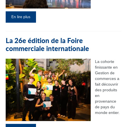
En lire plus
La 26e édition de la Foire
commerciale internationale
La cohorte
finissante en
Gestion de
commerces a
fait découvrir
des produits
en
provenance
de pays du
monde entier.