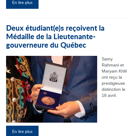
En lire plus
Deux étudiant(e)s reçoivent la
Médaille de la Lieutenante-
gouverneure du Québec
Samy
Rahmani et
Maryam Khlil
ont reçu la
prestigieuse
distinction le
18 avril.
En lire plus