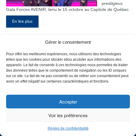
prestigieux
Gala Forces AVENIR, tenu le 15 octobre au Capitole de Québec.
En lire plus
Gérer le consentement
Inauguration du nouveau pavillon, le
Pour offrir les meilleures expériences, nous utilisons des technologies
bloc F
telles que les cookies pour stocker et/ou accéder aux informations des
appareils. Le fait de consentir à ces technologies nous permettra de traiter
Le Collège de
des données telles que le comportement de navigation ou les ID uniques
Maisonneuve
sur ce site. Le fait de ne pas consentir ou de retirer son consentement peut
a inauguré
avoir un effet négatif sur certaines caractéristiques et fonctions.
son tout
nouveau
pavillon, le
Accepter
bloc F, en
présence de
Voir les préférences
plusieurs
membres du
Règles de confidentialité
personnel,
CHOISISSEZ UN PROFIL