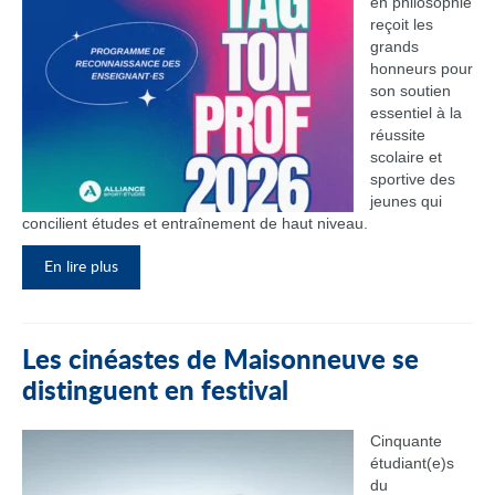
en philosophie
reçoit les
grands
honneurs pour
son soutien
essentiel à la
réussite
scolaire et
sportive des
jeunes qui
concilient études et entraînement de haut niveau.
En lire plus
Les cinéastes de Maisonneuve se
distinguent en festival
Cinquante
étudiant(e)s
du