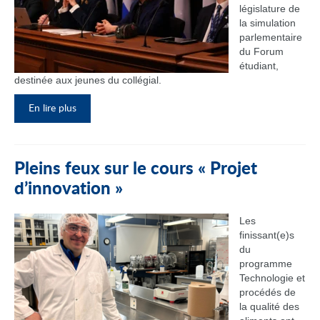
législature de
la simulation
parlementaire
du Forum
étudiant,
destinée aux jeunes du collégial.
En lire plus
Pleins feux sur le cours « Projet
d’innovation »
Les
finissant(e)s
du
programme
Technologie et
procédés de
la qualité des