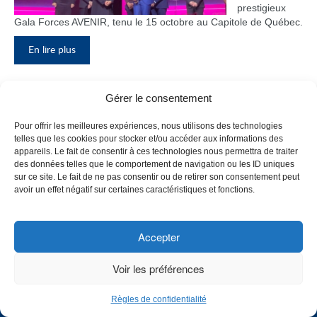
prestigieux
Gala Forces AVENIR, tenu le 15 octobre au Capitole de Québec.
En lire plus
Gérer le consentement
Inauguration du nouveau pavillon, le
Pour offrir les meilleures expériences, nous utilisons des technologies
bloc F
telles que les cookies pour stocker et/ou accéder aux informations des
appareils. Le fait de consentir à ces technologies nous permettra de traiter
Le Collège de
des données telles que le comportement de navigation ou les ID uniques
Maisonneuve
sur ce site. Le fait de ne pas consentir ou de retirer son consentement peut
a inauguré
avoir un effet négatif sur certaines caractéristiques et fonctions.
son tout
nouveau
pavillon, le
Accepter
bloc F, en
présence de
Voir les préférences
plusieurs
membres du
Règles de confidentialité
personnel,
CHOISISSEZ UN PROFIL