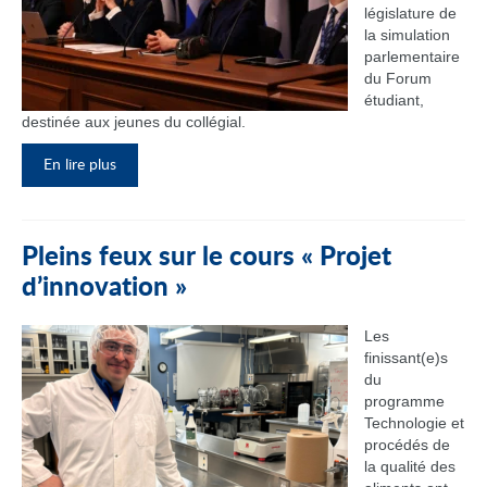
législature de
la simulation
parlementaire
du Forum
étudiant,
destinée aux jeunes du collégial.
En lire plus
Pleins feux sur le cours « Projet
d’innovation »
Les
finissant(e)s
du
programme
Technologie et
procédés de
la qualité des