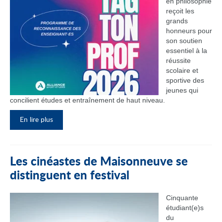
en philosophie
reçoit les
grands
honneurs pour
son soutien
essentiel à la
réussite
scolaire et
sportive des
jeunes qui
concilient études et entraînement de haut niveau.
En lire plus
Les cinéastes de Maisonneuve se
distinguent en festival
Cinquante
étudiant(e)s
du