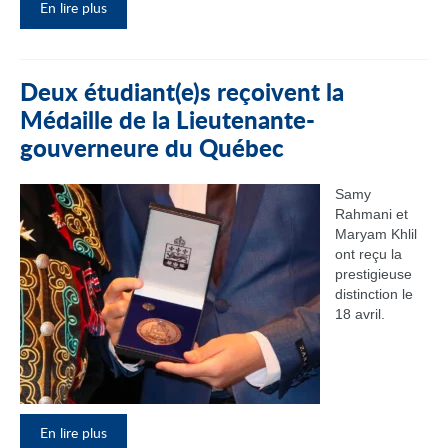
En lire plus
Deux étudiant(e)s reçoivent la
Médaille de la Lieutenante-
gouverneure du Québec
Samy
Rahmani et
Maryam Khlil
ont reçu la
prestigieuse
distinction le
18 avril.
En lire plus