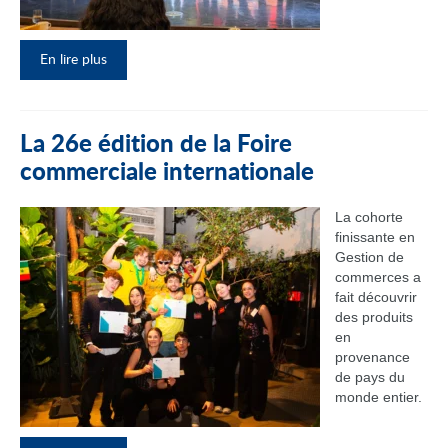
En lire plus
La 26e édition de la Foire
commerciale internationale
La cohorte
finissante en
Gestion de
commerces a
fait découvrir
des produits
en
provenance
de pays du
monde entier.