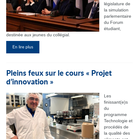
législature de
la simulation
parlementaire
du Forum
étudiant,
destinée aux jeunes du collégial.
En lire plus
Pleins feux sur le cours « Projet
d’innovation »
Les
finissant(e)s
du
programme
Technologie et
procédés de
la qualité des