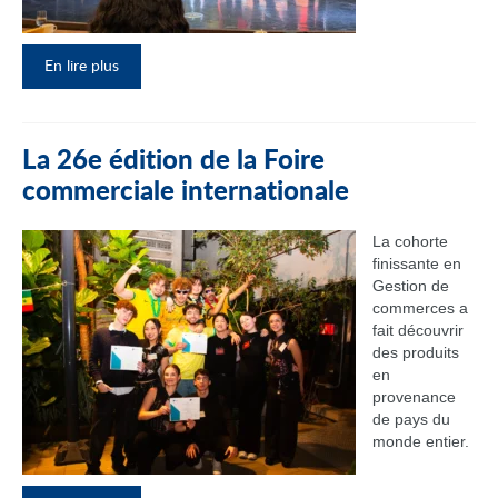
En lire plus
La 26e édition de la Foire
commerciale internationale
La cohorte
finissante en
Gestion de
commerces a
fait découvrir
des produits
en
provenance
de pays du
monde entier.