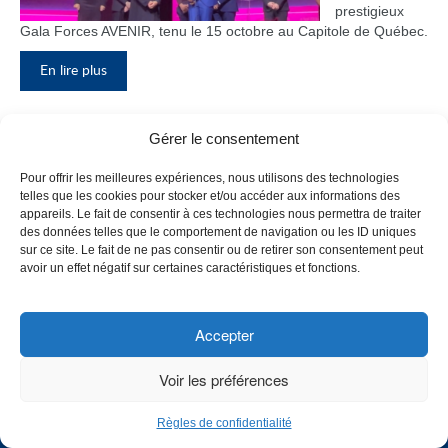
prestigieux
Gala Forces AVENIR, tenu le 15 octobre au Capitole de Québec.
En lire plus
Gérer le consentement
Inauguration du nouveau pavillon, le
Pour offrir les meilleures expériences, nous utilisons des technologies
bloc F
telles que les cookies pour stocker et/ou accéder aux informations des
appareils. Le fait de consentir à ces technologies nous permettra de traiter
Le Collège de
des données telles que le comportement de navigation ou les ID uniques
Maisonneuve
sur ce site. Le fait de ne pas consentir ou de retirer son consentement peut
a inauguré
avoir un effet négatif sur certaines caractéristiques et fonctions.
son tout
nouveau
pavillon, le
Accepter
bloc F, en
présence de
Voir les préférences
plusieurs
membres du
Règles de confidentialité
personnel,
CHOISISSEZ UN PROFIL