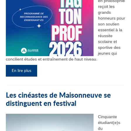
en philosophie
reçoit les
grands
honneurs pour
son soutien
essentiel à la
réussite
scolaire et
sportive des
jeunes qui
concilient études et entraînement de haut niveau.
En lire plus
Les cinéastes de Maisonneuve se
distinguent en festival
Cinquante
étudiant(e)s
du