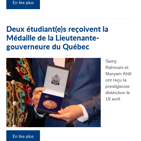
En lire plus
Deux étudiant(e)s reçoivent la
Médaille de la Lieutenante-
gouverneure du Québec
Samy
Rahmani et
Maryam Khlil
ont reçu la
prestigieuse
distinction le
18 avril.
En lire plus