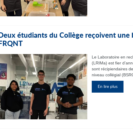
Deux étudiants du Collège reçoivent une
FRQNT
Le Laboratoire en re
(LRIMa) est fier d’an
sont récipiendaires d
niveau collégial (BSRC
En lire plus