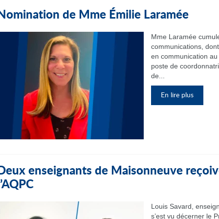
Nomination de Mme Émilie Laramée
Mme Laramée cumule 
communications, dont 
en communication au 
poste de coordonnatr
de...
En lire plus
Deux enseignants de Maisonneuve reçoive
l’AQPC
Louis Savard, enseign
s’est vu décerner le P