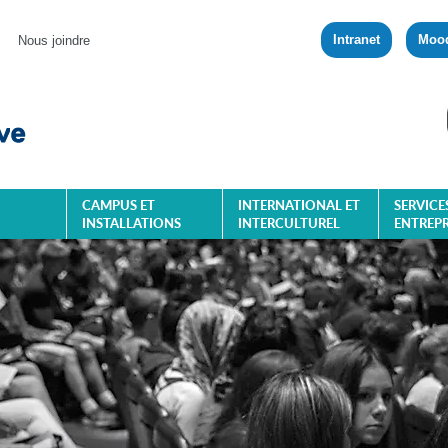
Intranet
Moo
Nous joindre
CAMPUS ET
INTERNATIONAL ET
SERVICE
INSTALLATIONS
INTERCULTUREL
ENTREPR