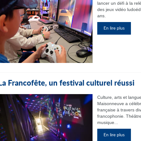
lancer un défi à la re
des jeux vidéo ludoéd
ans.
En lire plus
La Francofête, un festival culturel réussi
Culture, arts et langu
Maisonneuve a célébré 
française à travers di
francophonie. Théâtre, 
musique...
En lire plus