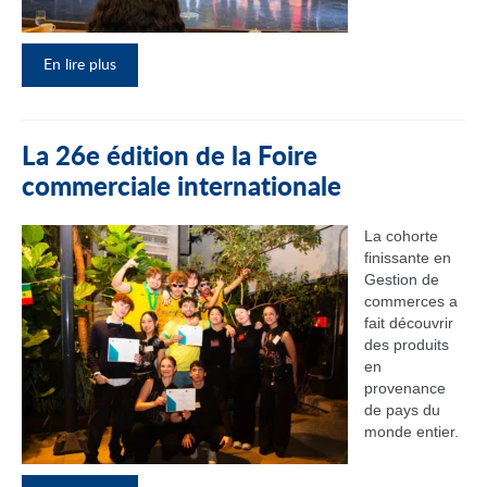
En lire plus
La 26e édition de la Foire
commerciale internationale
La cohorte
finissante en
Gestion de
commerces a
fait découvrir
des produits
en
provenance
de pays du
monde entier.