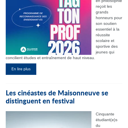
en philosophie
reçoit les
grands
honneurs pour
son soutien
essentiel à la
réussite
scolaire et
sportive des
jeunes qui
concilient études et entraînement de haut niveau.
En lire plus
Les cinéastes de Maisonneuve se
distinguent en festival
Cinquante
étudiant(e)s
du