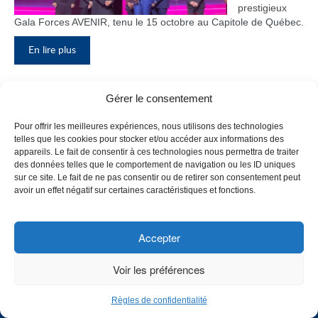
prestigieux
Gala Forces AVENIR, tenu le 15 octobre au Capitole de Québec.
En lire plus
Gérer le consentement
Inauguration du nouveau pavillon, le
Pour offrir les meilleures expériences, nous utilisons des technologies
bloc F
telles que les cookies pour stocker et/ou accéder aux informations des
appareils. Le fait de consentir à ces technologies nous permettra de traiter
Le Collège de
des données telles que le comportement de navigation ou les ID uniques
Maisonneuve
sur ce site. Le fait de ne pas consentir ou de retirer son consentement peut
a inauguré
avoir un effet négatif sur certaines caractéristiques et fonctions.
son tout
nouveau
pavillon, le
Accepter
bloc F, en
présence de
Voir les préférences
plusieurs
membres du
Règles de confidentialité
personnel,
CHOISISSEZ UN PROFIL