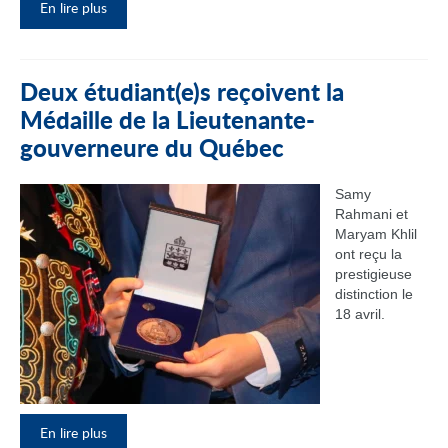
En lire plus
Deux étudiant(e)s reçoivent la
Médaille de la Lieutenante-
gouverneure du Québec
Samy
Rahmani et
Maryam Khlil
ont reçu la
prestigieuse
distinction le
18 avril.
En lire plus