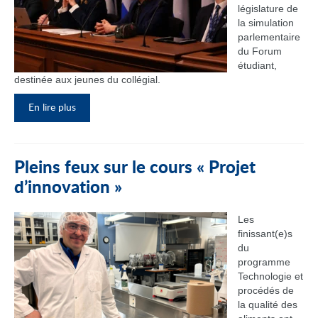
législature de
la simulation
parlementaire
du Forum
étudiant,
destinée aux jeunes du collégial.
En lire plus
Pleins feux sur le cours « Projet
d’innovation »
Les
finissant(e)s
du
programme
Technologie et
procédés de
la qualité des