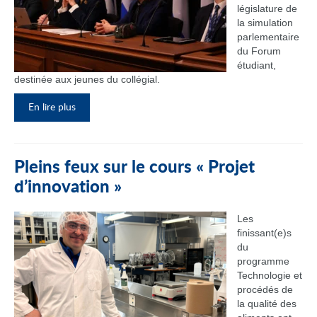
législature de
la simulation
parlementaire
du Forum
étudiant,
destinée aux jeunes du collégial.
En lire plus
Pleins feux sur le cours « Projet
d’innovation »
Les
finissant(e)s
du
programme
Technologie et
procédés de
la qualité des