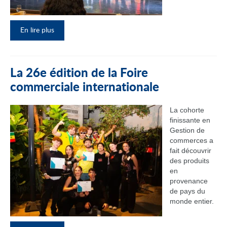
En lire plus
La 26e édition de la Foire
commerciale internationale
La cohorte
finissante en
Gestion de
commerces a
fait découvrir
des produits
en
provenance
de pays du
monde entier.