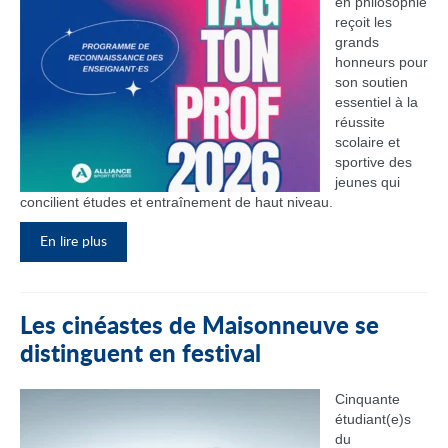
en philosophie
reçoit les
grands
honneurs pour
son soutien
essentiel à la
réussite
scolaire et
sportive des
jeunes qui
concilient études et entraînement de haut niveau.
En lire plus
Les cinéastes de Maisonneuve se
distinguent en festival
Cinquante
étudiant(e)s
du