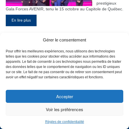
prestigieux
Gala Forces AVENIR, tenu le 15 octobre au Capitole de Québec.
En lire plus
Gérer le consentement
Inauguration du nouveau pavillon, le
Pour offrir les meilleures expériences, nous utilisons des technologies
bloc F
telles que les cookies pour stocker et/ou accéder aux informations des
appareils. Le fait de consentir à ces technologies nous permettra de traiter
Le Collège de
des données telles que le comportement de navigation ou les ID uniques
Maisonneuve
sur ce site. Le fait de ne pas consentir ou de retirer son consentement peut
a inauguré
avoir un effet négatif sur certaines caractéristiques et fonctions.
son tout
nouveau
pavillon, le
Accepter
bloc F, en
présence de
Voir les préférences
plusieurs
membres du
Règles de confidentialité
personnel,
CHOISISSEZ UN PROFIL