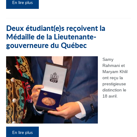
En lire plus
Deux étudiant(e)s reçoivent la
Médaille de la Lieutenante-
gouverneure du Québec
Samy
Rahmani et
Maryam Khlil
ont reçu la
prestigieuse
distinction le
18 avril.
En lire plus