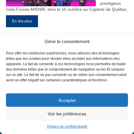
prestigieux
Gala Forces AVENIR, tenu le 15 octobre au Capitole de Québec.
En lire plus
Gérer le consentement
Inauguration du nouveau pavillon, le
Pour offrir les meilleures expériences, nous utilisons des technologies
bloc F
telles que les cookies pour stocker et/ou accéder aux informations des
appareils. Le fait de consentir à ces technologies nous permettra de traiter
Le Collège de
des données telles que le comportement de navigation ou les ID uniques
Maisonneuve
sur ce site. Le fait de ne pas consentir ou de retirer son consentement peut
a inauguré
avoir un effet négatif sur certaines caractéristiques et fonctions.
son tout
nouveau
pavillon, le
Accepter
bloc F, en
présence de
Voir les préférences
plusieurs
membres du
Règles de confidentialité
personnel,
CHOISISSEZ UN PROFIL