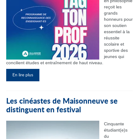
en philosophie
reçoit les
grands
honneurs pour
son soutien
essentiel à la
réussite
scolaire et
sportive des
jeunes qui
concilient études et entraînement de haut niveau.
En lire plus
Les cinéastes de Maisonneuve se
distinguent en festival
Cinquante
étudiant(e)s
du