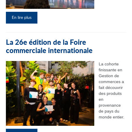
En lire plus
La 26e édition de la Foire
commerciale internationale
La cohorte
finissante en
Gestion de
commerces a
fait découvrir
des produits
en
provenance
de pays du
monde entier.