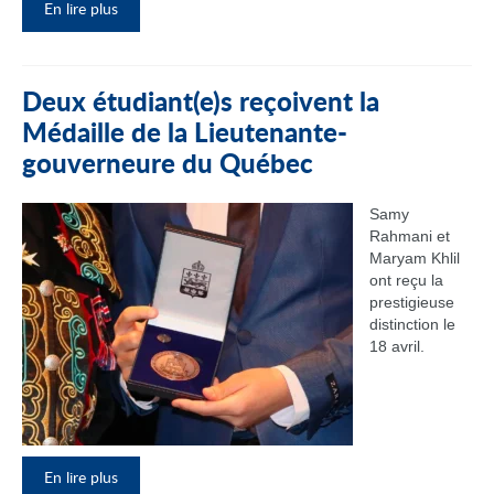
En lire plus
Deux étudiant(e)s reçoivent la
Médaille de la Lieutenante-
gouverneure du Québec
Samy
Rahmani et
Maryam Khlil
ont reçu la
prestigieuse
distinction le
18 avril.
En lire plus