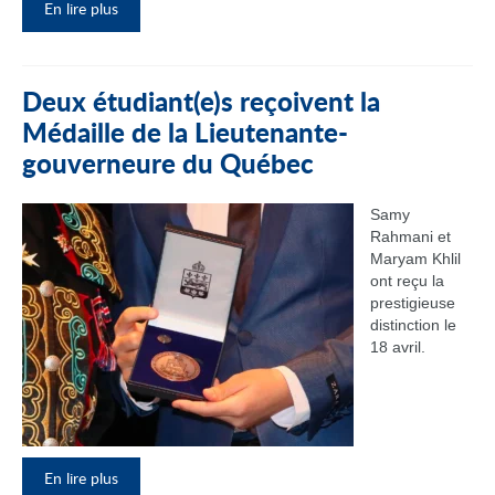
En lire plus
Deux étudiant(e)s reçoivent la
Médaille de la Lieutenante-
gouverneure du Québec
Samy
Rahmani et
Maryam Khlil
ont reçu la
prestigieuse
distinction le
18 avril.
En lire plus