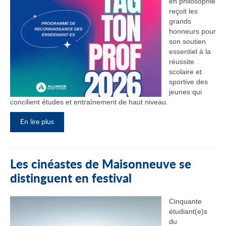
en philosophie
reçoit les
grands
honneurs pour
son soutien
essentiel à la
réussite
scolaire et
sportive des
jeunes qui
concilient études et entraînement de haut niveau.
En lire plus
Les cinéastes de Maisonneuve se
distinguent en festival
Cinquante
étudiant(e)s
du