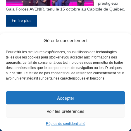
prestigieux
Gala Forces AVENIR, tenu le 15 octobre au Capitole de Québec.
En lire plus
Gérer le consentement
Inauguration du nouveau pavillon, le
Pour offrir les meilleures expériences, nous utilisons des technologies
bloc F
telles que les cookies pour stocker et/ou accéder aux informations des
appareils. Le fait de consentir à ces technologies nous permettra de traiter
Le Collège de
des données telles que le comportement de navigation ou les ID uniques
Maisonneuve
sur ce site. Le fait de ne pas consentir ou de retirer son consentement peut
a inauguré
avoir un effet négatif sur certaines caractéristiques et fonctions.
son tout
nouveau
pavillon, le
Accepter
bloc F, en
présence de
Voir les préférences
plusieurs
membres du
Règles de confidentialité
personnel,
CHOISISSEZ UN PROFIL