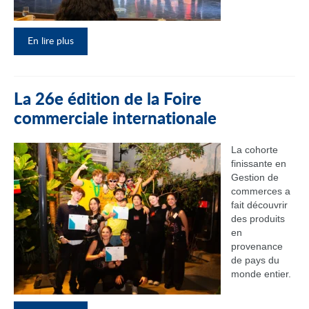
En lire plus
La 26e édition de la Foire
commerciale internationale
La cohorte
finissante en
Gestion de
commerces a
fait découvrir
des produits
en
provenance
de pays du
monde entier.