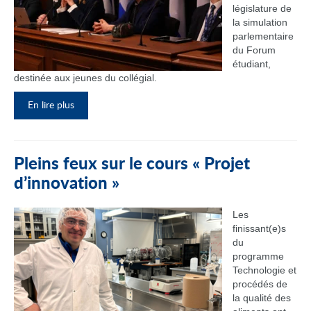
législature de
la simulation
parlementaire
du Forum
étudiant,
destinée aux jeunes du collégial.
En lire plus
Pleins feux sur le cours « Projet
d’innovation »
Les
finissant(e)s
du
programme
Technologie et
procédés de
la qualité des