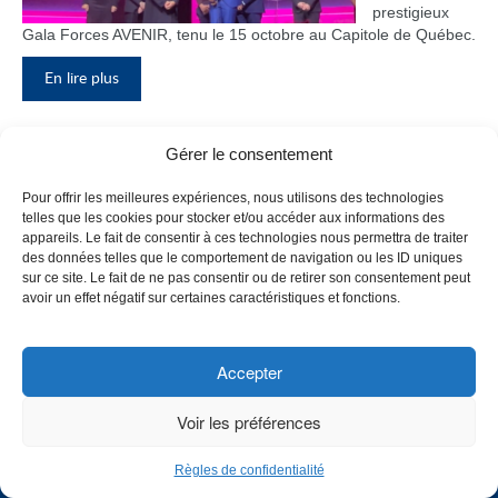
prestigieux
Gala Forces AVENIR, tenu le 15 octobre au Capitole de Québec.
En lire plus
Gérer le consentement
Inauguration du nouveau pavillon, le
Pour offrir les meilleures expériences, nous utilisons des technologies
bloc F
telles que les cookies pour stocker et/ou accéder aux informations des
appareils. Le fait de consentir à ces technologies nous permettra de traiter
Le Collège de
des données telles que le comportement de navigation ou les ID uniques
Maisonneuve
sur ce site. Le fait de ne pas consentir ou de retirer son consentement peut
a inauguré
avoir un effet négatif sur certaines caractéristiques et fonctions.
son tout
nouveau
pavillon, le
Accepter
bloc F, en
présence de
Voir les préférences
plusieurs
membres du
Règles de confidentialité
personnel,
CHOISISSEZ UN PROFIL