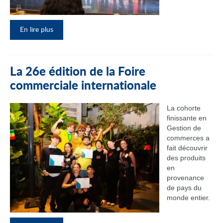
En lire plus
La 26e édition de la Foire
commerciale internationale
La cohorte
finissante en
Gestion de
commerces a
fait découvrir
des produits
en
provenance
de pays du
monde entier.