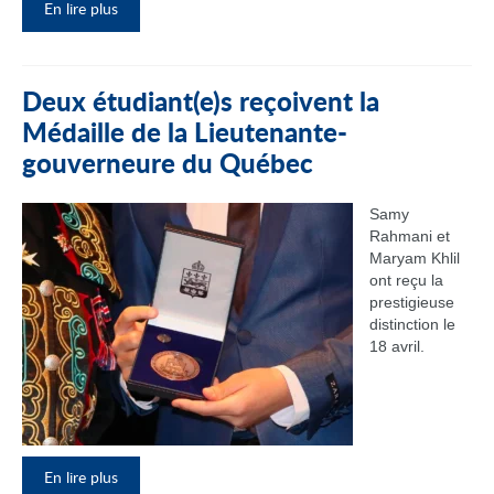
En lire plus
Deux étudiant(e)s reçoivent la
Médaille de la Lieutenante-
gouverneure du Québec
Samy
Rahmani et
Maryam Khlil
ont reçu la
prestigieuse
distinction le
18 avril.
En lire plus