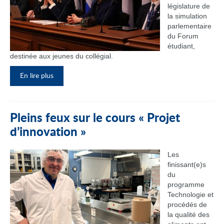
législature de
la simulation
parlementaire
du Forum
étudiant,
destinée aux jeunes du collégial.
En lire plus
Pleins feux sur le cours « Projet
d’innovation »
Les
finissant(e)s
du
programme
Technologie et
procédés de
la qualité des