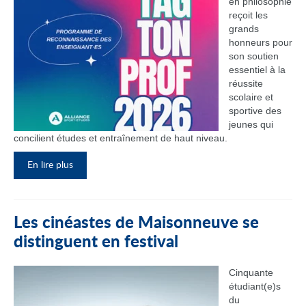
en philosophie
reçoit les
grands
honneurs pour
son soutien
essentiel à la
réussite
scolaire et
sportive des
jeunes qui
concilient études et entraînement de haut niveau.
En lire plus
Les cinéastes de Maisonneuve se
distinguent en festival
Cinquante
étudiant(e)s
du