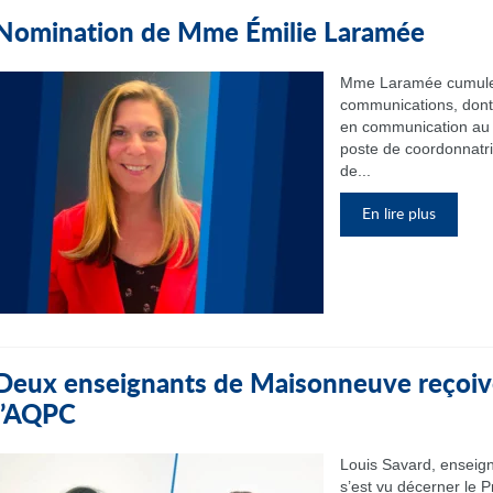
Nomination de Mme Émilie Laramée
Mme Laramée cumule 
communications, dont 
en communication au 
poste de coordonnatr
de...
En lire plus
Deux enseignants de Maisonneuve reçoive
l’AQPC
Louis Savard, enseign
s’est vu décerner le P