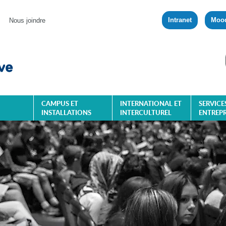
Intranet
Moo
Nous joindre
CAMPUS ET
INTERNATIONAL ET
SERVICE
INSTALLATIONS
INTERCULTUREL
ENTREPR