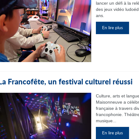
lancer un défi à la re
des jeux vidéo ludoéd
ans.
En lire plus
La Francofête, un festival culturel réussi
Culture, arts et langu
Maisonneuve a célébré 
française à travers di
francophonie. Théâtre, 
musique...
En lire plus