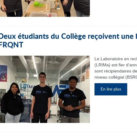
Deux étudiants du Collège reçoivent une
FRQNT
Le Laboratoire en re
(LRIMa) est fier d’an
sont récipiendaires d
niveau collégial (BSRC
En lire plus