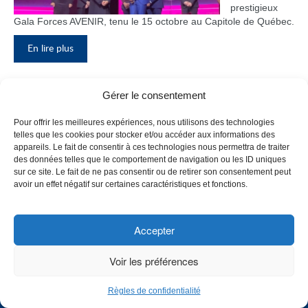
prestigieux
Gala Forces AVENIR, tenu le 15 octobre au Capitole de Québec.
En lire plus
Gérer le consentement
Inauguration du nouveau pavillon, le
Pour offrir les meilleures expériences, nous utilisons des technologies
bloc F
telles que les cookies pour stocker et/ou accéder aux informations des
appareils. Le fait de consentir à ces technologies nous permettra de traiter
Le Collège de
des données telles que le comportement de navigation ou les ID uniques
Maisonneuve
sur ce site. Le fait de ne pas consentir ou de retirer son consentement peut
a inauguré
avoir un effet négatif sur certaines caractéristiques et fonctions.
son tout
nouveau
pavillon, le
Accepter
bloc F, en
présence de
Voir les préférences
plusieurs
membres du
Règles de confidentialité
personnel,
CHOISISSEZ UN PROFIL