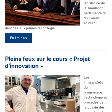
législature de
la simulation
parlementaire
du Forum
étudiant,
destinée aux jeunes du collégial.
En lire plus
Pleins feux sur le cours « Projet
d’innovation »
Les
finissant(e)s
du
programme
Technologie et
procédés de
la qualité des