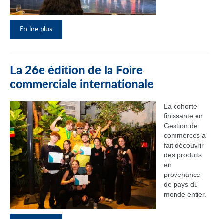
En lire plus
La 26e édition de la Foire
commerciale internationale
La cohorte
finissante en
Gestion de
commerces a
fait découvrir
des produits
en
provenance
de pays du
monde entier.