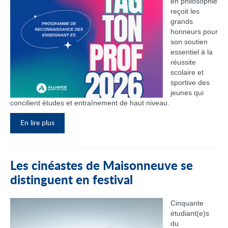
en philosophie
reçoit les
grands
honneurs pour
son soutien
essentiel à la
réussite
scolaire et
sportive des
jeunes qui
concilient études et entraînement de haut niveau.
En lire plus
Les cinéastes de Maisonneuve se
distinguent en festival
Cinquante
étudiant(e)s
du