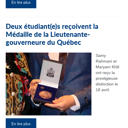
En lire plus
Deux étudiant(e)s reçoivent la
Médaille de la Lieutenante-
gouverneure du Québec
Samy
Rahmani et
Maryam Khlil
ont reçu la
prestigieuse
distinction le
18 avril.
En lire plus