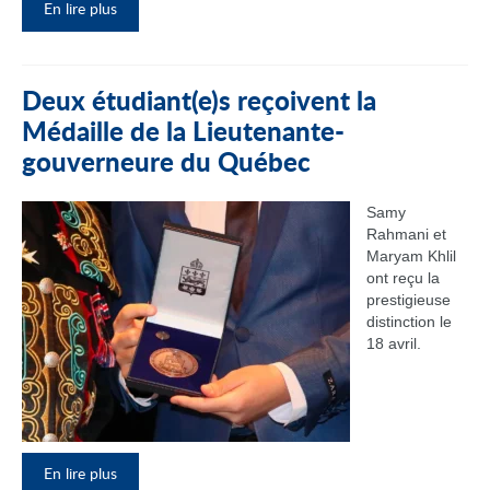
En lire plus
Deux étudiant(e)s reçoivent la
Médaille de la Lieutenante-
gouverneure du Québec
Samy
Rahmani et
Maryam Khlil
ont reçu la
prestigieuse
distinction le
18 avril.
En lire plus