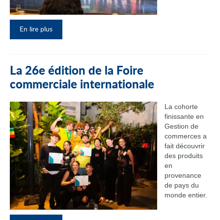
En lire plus
La 26e édition de la Foire
commerciale internationale
La cohorte
finissante en
Gestion de
commerces a
fait découvrir
des produits
en
provenance
de pays du
monde entier.