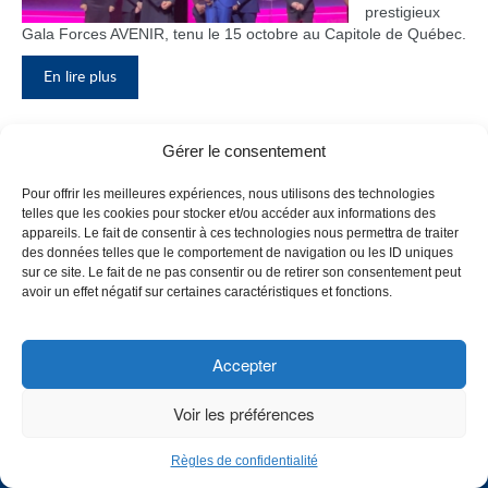
prestigieux
Gala Forces AVENIR, tenu le 15 octobre au Capitole de Québec.
En lire plus
Gérer le consentement
Inauguration du nouveau pavillon, le
Pour offrir les meilleures expériences, nous utilisons des technologies
bloc F
telles que les cookies pour stocker et/ou accéder aux informations des
appareils. Le fait de consentir à ces technologies nous permettra de traiter
Le Collège de
des données telles que le comportement de navigation ou les ID uniques
Maisonneuve
sur ce site. Le fait de ne pas consentir ou de retirer son consentement peut
a inauguré
avoir un effet négatif sur certaines caractéristiques et fonctions.
son tout
nouveau
pavillon, le
Accepter
bloc F, en
présence de
Voir les préférences
plusieurs
membres du
Règles de confidentialité
personnel,
CHOISISSEZ UN PROFIL