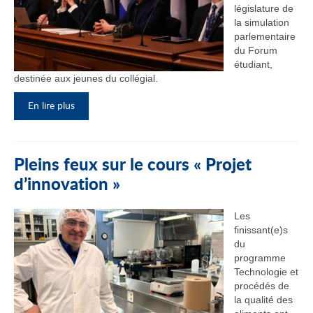
législature de
la simulation
parlementaire
du Forum
étudiant,
destinée aux jeunes du collégial.
En lire plus
Pleins feux sur le cours « Projet
d’innovation »
Les
finissant(e)s
du
programme
Technologie et
procédés de
la qualité des