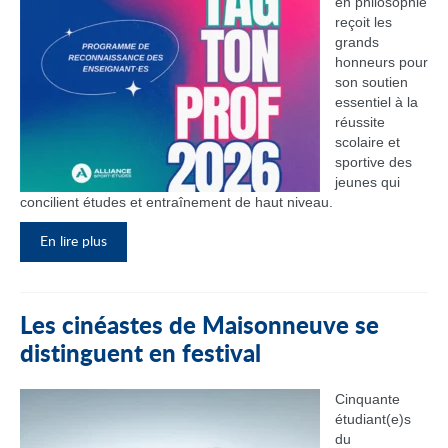
en philosophie
reçoit les
grands
honneurs pour
son soutien
essentiel à la
réussite
scolaire et
sportive des
jeunes qui
concilient études et entraînement de haut niveau.
En lire plus
Les cinéastes de Maisonneuve se
distinguent en festival
Cinquante
étudiant(e)s
du