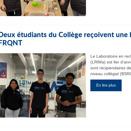
Deux étudiants du Collège reçoivent une
FRQNT
Le Laboratoire en re
(LRIMa) est fier d’an
sont récipiendaires d
niveau collégial (BSRC
En lire plus