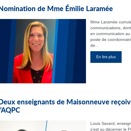
Nomination de Mme Émilie Laramée
Mme Laramée cumule 
communications, dont 
en communication au 
poste de coordonnatr
de...
En lire plus
Deux enseignants de Maisonneuve reçoive
l’AQPC
Louis Savard, enseign
s’est vu décerner le P