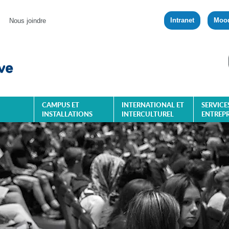
Intranet
Moo
Nous joindre
CAMPUS ET
INTERNATIONAL ET
SERVICE
INSTALLATIONS
INTERCULTUREL
ENTREPR