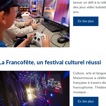
lancer un défi à la re
des jeux vidéo ludoéd
ans.
En lire plus
La Francofête, un festival culturel réussi
Culture, arts et langu
Maisonneuve a célébré 
française à travers di
francophonie. Théâtre, 
musique...
En lire plus