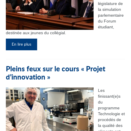
législature de
la simulation
parlementaire
du Forum
étudiant,
destinée aux jeunes du collégial.
En lire plus
Pleins feux sur le cours « Projet
d’innovation »
Les
finissant(e)s
du
programme
Technologie et
procédés de
la qualité des