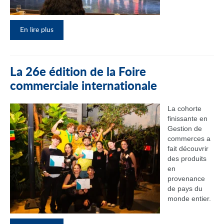
En lire plus
La 26e édition de la Foire
commerciale internationale
La cohorte
finissante en
Gestion de
commerces a
fait découvrir
des produits
en
provenance
de pays du
monde entier.