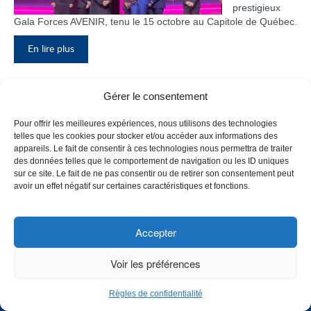
prestigieux
Gala Forces AVENIR, tenu le 15 octobre au Capitole de Québec.
En lire plus
Gérer le consentement
Inauguration du nouveau pavillon, le
Pour offrir les meilleures expériences, nous utilisons des technologies
bloc F
telles que les cookies pour stocker et/ou accéder aux informations des
appareils. Le fait de consentir à ces technologies nous permettra de traiter
Le Collège de
des données telles que le comportement de navigation ou les ID uniques
Maisonneuve
sur ce site. Le fait de ne pas consentir ou de retirer son consentement peut
a inauguré
avoir un effet négatif sur certaines caractéristiques et fonctions.
son tout
nouveau
pavillon, le
Accepter
bloc F, en
présence de
Voir les préférences
plusieurs
membres du
Règles de confidentialité
personnel,
CHOISISSEZ UN PROFIL