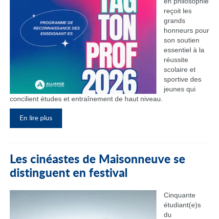
en philosophie
reçoit les
grands
honneurs pour
son soutien
essentiel à la
réussite
scolaire et
sportive des
jeunes qui
concilient études et entraînement de haut niveau.
En lire plus
Les cinéastes de Maisonneuve se
distinguent en festival
Cinquante
étudiant(e)s
du