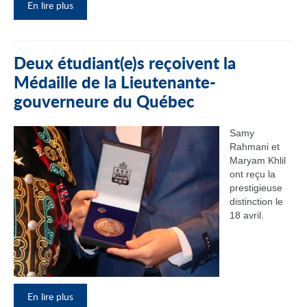
En lire plus
Deux étudiant(e)s reçoivent la
Médaille de la Lieutenante-
gouverneure du Québec
Samy
Rahmani et
Maryam Khlil
ont reçu la
prestigieuse
distinction le
18 avril.
En lire plus