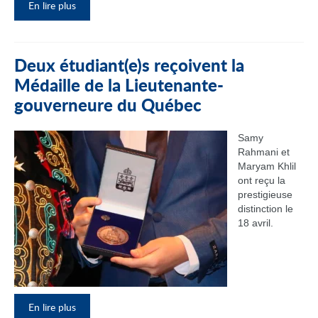
En lire plus
Deux étudiant(e)s reçoivent la
Médaille de la Lieutenante-
gouverneure du Québec
Samy
Rahmani et
Maryam Khlil
ont reçu la
prestigieuse
distinction le
18 avril.
En lire plus