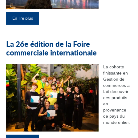
En lire plus
La 26e édition de la Foire
commerciale internationale
La cohorte
finissante en
Gestion de
commerces a
fait découvrir
des produits
en
provenance
de pays du
monde entier.