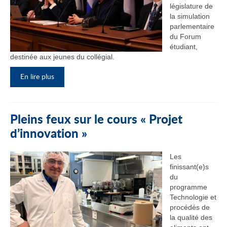
législature de
la simulation
parlementaire
du Forum
étudiant,
destinée aux jeunes du collégial.
En lire plus
Pleins feux sur le cours « Projet
d’innovation »
Les
finissant(e)s
du
programme
Technologie et
procédés de
la qualité des