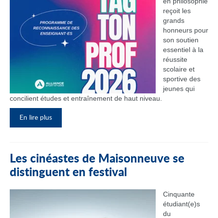
en philosophie
reçoit les
grands
honneurs pour
son soutien
essentiel à la
réussite
scolaire et
sportive des
jeunes qui
concilient études et entraînement de haut niveau.
En lire plus
Les cinéastes de Maisonneuve se
distinguent en festival
Cinquante
étudiant(e)s
du