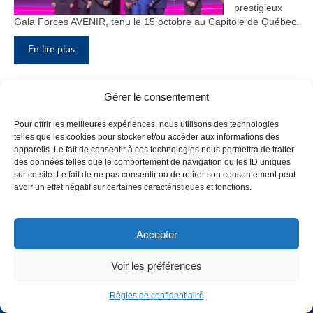
prestigieux
Gala Forces AVENIR, tenu le 15 octobre au Capitole de Québec.
En lire plus
Gérer le consentement
Inauguration du nouveau pavillon, le
Pour offrir les meilleures expériences, nous utilisons des technologies
bloc F
telles que les cookies pour stocker et/ou accéder aux informations des
appareils. Le fait de consentir à ces technologies nous permettra de traiter
Le Collège de
des données telles que le comportement de navigation ou les ID uniques
Maisonneuve
sur ce site. Le fait de ne pas consentir ou de retirer son consentement peut
a inauguré
avoir un effet négatif sur certaines caractéristiques et fonctions.
son tout
nouveau
pavillon, le
Accepter
bloc F, en
présence de
Voir les préférences
plusieurs
membres du
Règles de confidentialité
personnel,
CHOISISSEZ UN PROFIL