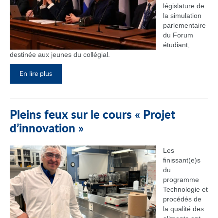
législature de
la simulation
parlementaire
du Forum
étudiant,
destinée aux jeunes du collégial.
En lire plus
Pleins feux sur le cours « Projet
d’innovation »
Les
finissant(e)s
du
programme
Technologie et
procédés de
la qualité des