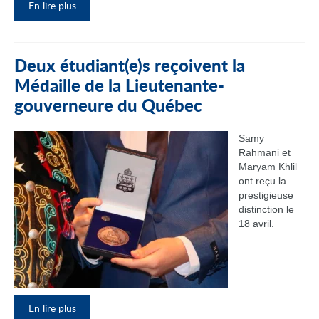
En lire plus
Deux étudiant(e)s reçoivent la
Médaille de la Lieutenante-
gouverneure du Québec
Samy
Rahmani et
Maryam Khlil
ont reçu la
prestigieuse
distinction le
18 avril.
En lire plus