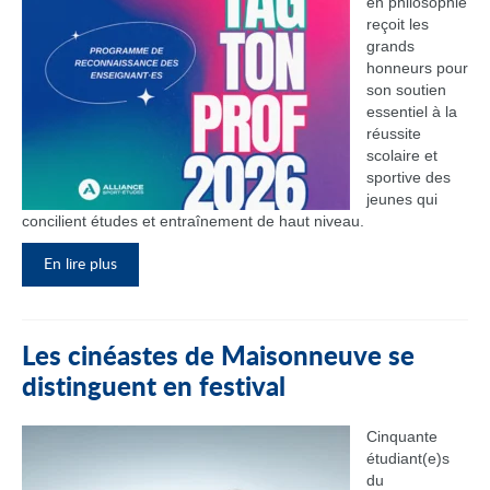
en philosophie
reçoit les
grands
honneurs pour
son soutien
essentiel à la
réussite
scolaire et
sportive des
jeunes qui
concilient études et entraînement de haut niveau.
En lire plus
Les cinéastes de Maisonneuve se
distinguent en festival
Cinquante
étudiant(e)s
du