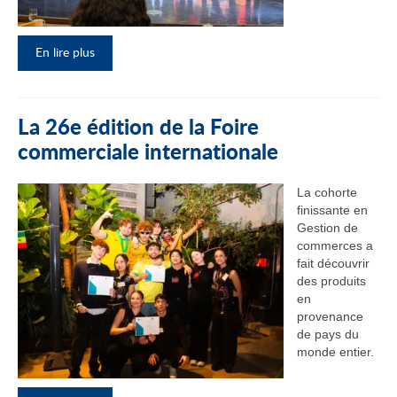
En lire plus
La 26e édition de la Foire
commerciale internationale
La cohorte
finissante en
Gestion de
commerces a
fait découvrir
des produits
en
provenance
de pays du
monde entier.