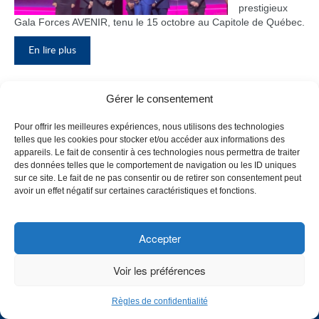
prestigieux
Gala Forces AVENIR, tenu le 15 octobre au Capitole de Québec.
En lire plus
Gérer le consentement
Inauguration du nouveau pavillon, le
Pour offrir les meilleures expériences, nous utilisons des technologies
bloc F
telles que les cookies pour stocker et/ou accéder aux informations des
appareils. Le fait de consentir à ces technologies nous permettra de traiter
Le Collège de
des données telles que le comportement de navigation ou les ID uniques
Maisonneuve
sur ce site. Le fait de ne pas consentir ou de retirer son consentement peut
a inauguré
avoir un effet négatif sur certaines caractéristiques et fonctions.
son tout
nouveau
pavillon, le
Accepter
bloc F, en
présence de
Voir les préférences
plusieurs
membres du
Règles de confidentialité
personnel,
CHOISISSEZ UN PROFIL