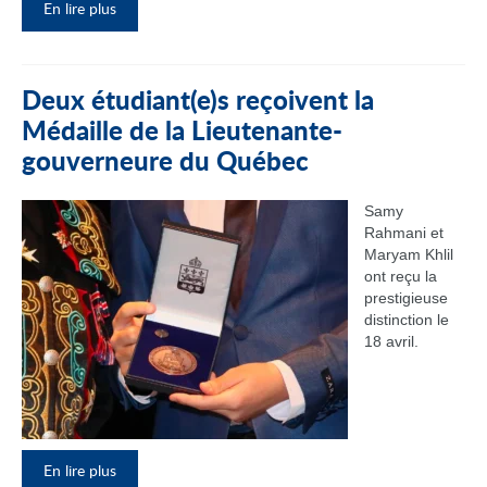
En lire plus
Deux étudiant(e)s reçoivent la
Médaille de la Lieutenante-
gouverneure du Québec
Samy
Rahmani et
Maryam Khlil
ont reçu la
prestigieuse
distinction le
18 avril.
En lire plus