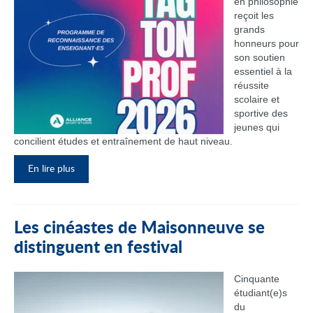
en philosophie
reçoit les
grands
honneurs pour
son soutien
essentiel à la
réussite
scolaire et
sportive des
jeunes qui
concilient études et entraînement de haut niveau.
En lire plus
Les cinéastes de Maisonneuve se
distinguent en festival
Cinquante
étudiant(e)s
du