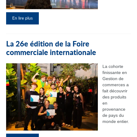
En lire plus
La 26e édition de la Foire
commerciale internationale
La cohorte
finissante en
Gestion de
commerces a
fait découvrir
des produits
en
provenance
de pays du
monde entier.