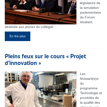
législature de
la simulation
parlementaire
du Forum
étudiant,
destinée aux jeunes du collégial.
En lire plus
Pleins feux sur le cours « Projet
d’innovation »
Les
finissant(e)s
du
programme
Technologie et
procédés de
la qualité des