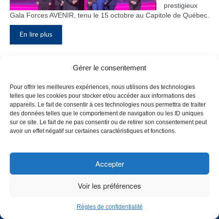
prestigieux
Gala Forces AVENIR, tenu le 15 octobre au Capitole de Québec.
En lire plus
Gérer le consentement
Inauguration du nouveau pavillon, le
Pour offrir les meilleures expériences, nous utilisons des technologies
bloc F
telles que les cookies pour stocker et/ou accéder aux informations des
appareils. Le fait de consentir à ces technologies nous permettra de traiter
Le Collège de
des données telles que le comportement de navigation ou les ID uniques
Maisonneuve
sur ce site. Le fait de ne pas consentir ou de retirer son consentement peut
a inauguré
avoir un effet négatif sur certaines caractéristiques et fonctions.
son tout
nouveau
pavillon, le
Accepter
bloc F, en
présence de
Voir les préférences
plusieurs
membres du
Règles de confidentialité
personnel,
CHOISISSEZ UN PROFIL