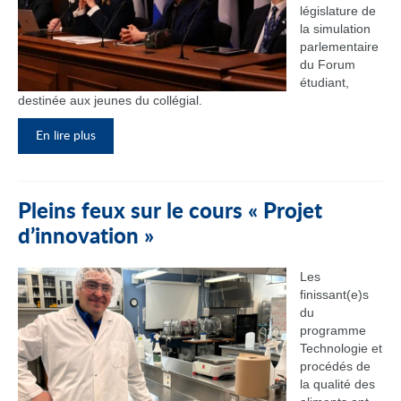
législature de
la simulation
parlementaire
du Forum
étudiant,
destinée aux jeunes du collégial.
En lire plus
Pleins feux sur le cours « Projet
d’innovation »
Les
finissant(e)s
du
programme
Technologie et
procédés de
la qualité des