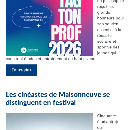
en philosophie
reçoit les
grands
honneurs pour
son soutien
essentiel à la
réussite
scolaire et
sportive des
jeunes qui
concilient études et entraînement de haut niveau.
En lire plus
Les cinéastes de Maisonneuve se
distinguent en festival
Cinquante
étudiant(e)s
du