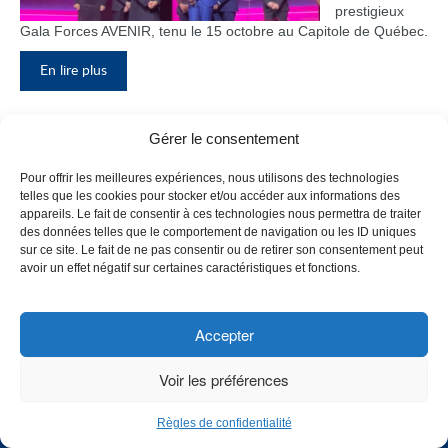
prestigieux
Gala Forces AVENIR, tenu le 15 octobre au Capitole de Québec.
En lire plus
Gérer le consentement
Inauguration du nouveau pavillon, le
Pour offrir les meilleures expériences, nous utilisons des technologies
bloc F
telles que les cookies pour stocker et/ou accéder aux informations des
appareils. Le fait de consentir à ces technologies nous permettra de traiter
Le Collège de
des données telles que le comportement de navigation ou les ID uniques
Maisonneuve
sur ce site. Le fait de ne pas consentir ou de retirer son consentement peut
a inauguré
avoir un effet négatif sur certaines caractéristiques et fonctions.
son tout
nouveau
pavillon, le
Accepter
bloc F, en
présence de
Voir les préférences
plusieurs
membres du
Règles de confidentialité
personnel,
CHOISISSEZ UN PROFIL