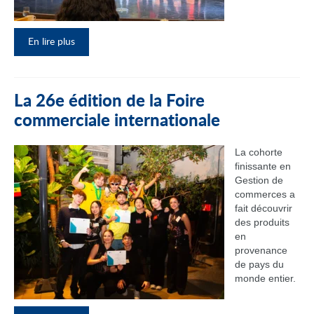
En lire plus
La 26e édition de la Foire
commerciale internationale
La cohorte
finissante en
Gestion de
commerces a
fait découvrir
des produits
en
provenance
de pays du
monde entier.