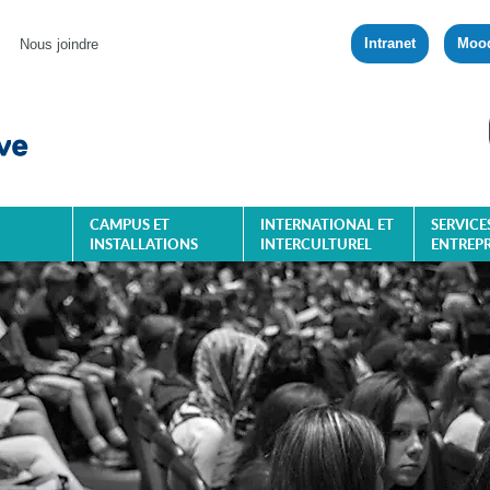
Intranet
Moo
Nous joindre
CAMPUS ET
INTERNATIONAL ET
SERVICE
INSTALLATIONS
INTERCULTUREL
ENTREPR