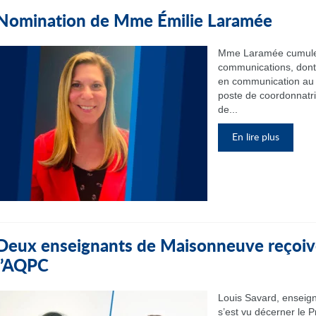
Nomination de Mme Émilie Laramée
Mme Laramée cumule 
communications, dont 
en communication au 
poste de coordonnatr
de...
En lire plus
Deux enseignants de Maisonneuve reçoive
l’AQPC
Louis Savard, enseign
s’est vu décerner le P