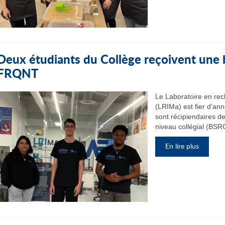
Deux étudiants du Collège reçoivent une
FRQNT
Le Laboratoire en re
(LRIMa) est fier d’an
sont récipiendaires d
niveau collégial (BSRC
En lire plus