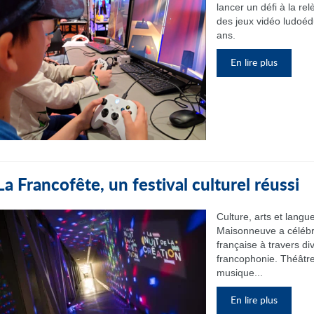
lancer un défi à la re
des jeux vidéo ludoéd
ans.
En lire plus
La Francofête, un festival culturel réussi
Culture, arts et langu
Maisonneuve a célébré 
française à travers di
francophonie. Théâtre, 
musique...
En lire plus