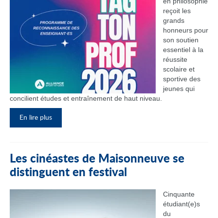
en philosophie
reçoit les
grands
honneurs pour
son soutien
essentiel à la
réussite
scolaire et
sportive des
jeunes qui
concilient études et entraînement de haut niveau.
En lire plus
Les cinéastes de Maisonneuve se
distinguent en festival
Cinquante
étudiant(e)s
du