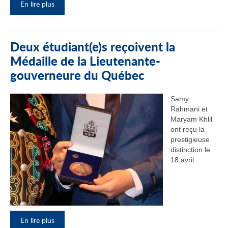
En lire plus
Deux étudiant(e)s reçoivent la
Médaille de la Lieutenante-
gouverneure du Québec
Samy
Rahmani et
Maryam Khlil
ont reçu la
prestigieuse
distinction le
18 avril.
En lire plus