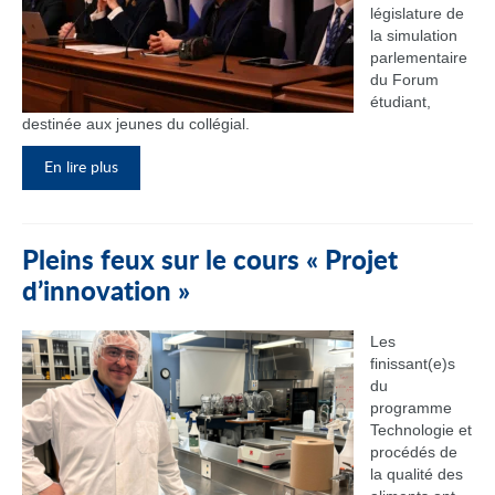
législature de
la simulation
parlementaire
du Forum
étudiant,
destinée aux jeunes du collégial.
En lire plus
Pleins feux sur le cours « Projet
d’innovation »
Les
finissant(e)s
du
programme
Technologie et
procédés de
la qualité des