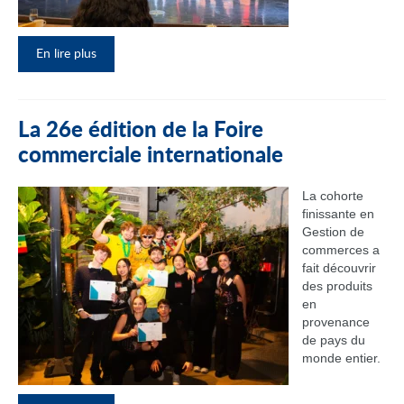
En lire plus
La 26e édition de la Foire
commerciale internationale
La cohorte
finissante en
Gestion de
commerces a
fait découvrir
des produits
en
provenance
de pays du
monde entier.