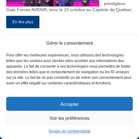
prestigieux
Gala Forces AVENIR, tenu le 15 octobre au Capitole de Québec.
En lire plus
Gérer le consentement
Inauguration du nouveau pavillon, le
Pour offrir les meilleures expériences, nous utilisons des technologies
bloc F
telles que les cookies pour stocker et/ou accéder aux informations des
appareils. Le fait de consentir à ces technologies nous permettra de traiter
Le Collège de
des données telles que le comportement de navigation ou les ID uniques
Maisonneuve
sur ce site. Le fait de ne pas consentir ou de retirer son consentement peut
a inauguré
avoir un effet négatif sur certaines caractéristiques et fonctions.
son tout
nouveau
pavillon, le
Accepter
bloc F, en
présence de
Voir les préférences
plusieurs
membres du
Règles de confidentialité
personnel,
CHOISISSEZ UN PROFIL