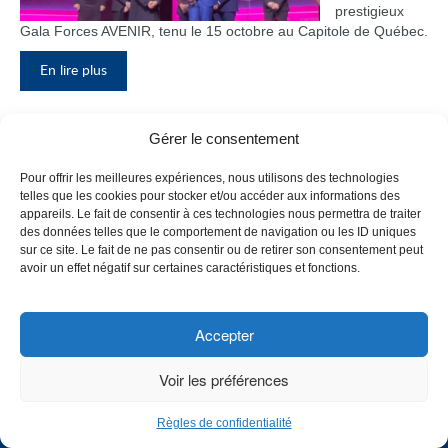
prestigieux
Gala Forces AVENIR, tenu le 15 octobre au Capitole de Québec.
En lire plus
Gérer le consentement
Inauguration du nouveau pavillon, le
Pour offrir les meilleures expériences, nous utilisons des technologies
bloc F
telles que les cookies pour stocker et/ou accéder aux informations des
appareils. Le fait de consentir à ces technologies nous permettra de traiter
Le Collège de
des données telles que le comportement de navigation ou les ID uniques
Maisonneuve
sur ce site. Le fait de ne pas consentir ou de retirer son consentement peut
a inauguré
avoir un effet négatif sur certaines caractéristiques et fonctions.
son tout
nouveau
pavillon, le
Accepter
bloc F, en
présence de
Voir les préférences
plusieurs
membres du
Règles de confidentialité
personnel,
CHOISISSEZ UN PROFIL