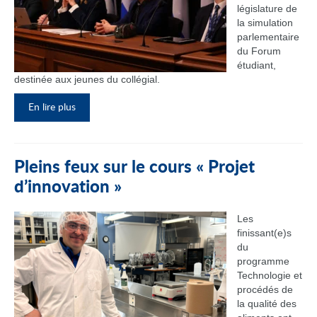
législature de
la simulation
parlementaire
du Forum
étudiant,
destinée aux jeunes du collégial.
En lire plus
Pleins feux sur le cours « Projet
d’innovation »
Les
finissant(e)s
du
programme
Technologie et
procédés de
la qualité des