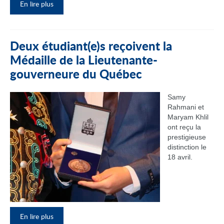
En lire plus
Deux étudiant(e)s reçoivent la
Médaille de la Lieutenante-
gouverneure du Québec
Samy
Rahmani et
Maryam Khlil
ont reçu la
prestigieuse
distinction le
18 avril.
En lire plus