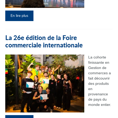
En lire plus
La 26e édition de la Foire
commerciale internationale
La cohorte
finissante en
Gestion de
commerces a
fait découvrir
des produits
en
provenance
de pays du
monde entier.