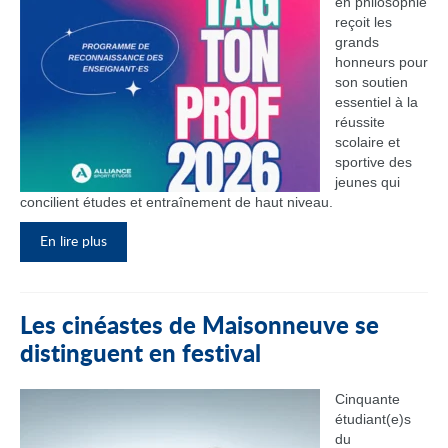
en philosophie
reçoit les
grands
honneurs pour
son soutien
essentiel à la
réussite
scolaire et
sportive des
jeunes qui
concilient études et entraînement de haut niveau.
En lire plus
Les cinéastes de Maisonneuve se
distinguent en festival
Cinquante
étudiant(e)s
du