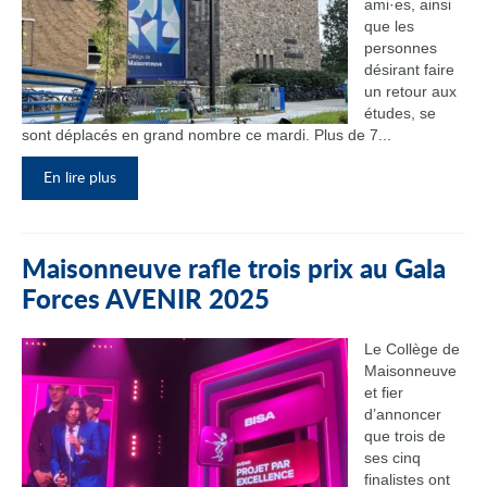
ami·es, ainsi
que les
personnes
désirant faire
un retour aux
études, se
sont déplacés en grand nombre ce mardi. Plus de 7...
En lire plus
Maisonneuve rafle trois prix au Gala
Forces AVENIR 2025
Le Collège de
Maisonneuve
et fier
d’annoncer
que trois de
ses cinq
finalistes ont