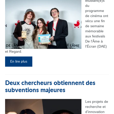
étudiant(e)s
du
programme
de cinéma ont
vécu une fin
de semaine
mémorable
aux festivals
De l'Âme à
l'Écran (DAE)
et Regard.
En lire plus
Deux chercheurs obtiennent des
subventions majeures
Les projets de
recherche et
d'innovation