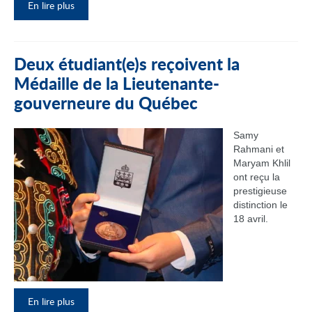
En lire plus
Deux étudiant(e)s reçoivent la
Médaille de la Lieutenante-
gouverneure du Québec
Samy
Rahmani et
Maryam Khlil
ont reçu la
prestigieuse
distinction le
18 avril.
En lire plus