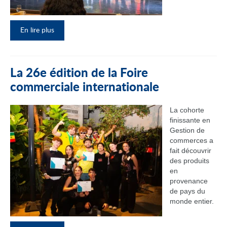
En lire plus
La 26e édition de la Foire
commerciale internationale
La cohorte
finissante en
Gestion de
commerces a
fait découvrir
des produits
en
provenance
de pays du
monde entier.