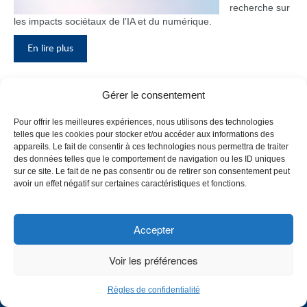
recherche sur
les impacts sociétaux de l’IA et du numérique.
En lire plus
Gérer le consentement
Appel à candidatures – conseil
Pour offrir les meilleures expériences, nous utilisons des technologies
d’administration
telles que les cookies pour stocker et/ou accéder aux informations des
appareils. Le fait de consentir à ces technologies nous permettra de traiter
Le Collège de
des données telles que le comportement de navigation ou les ID uniques
Maisonneuve
sur ce site. Le fait de ne pas consentir ou de retirer son consentement peut
est
avoir un effet négatif sur certaines caractéristiques et fonctions.
présentement
à la recherche
de deux (2)
Accepter
diplômé(e)s,
soit une
Voir les préférences
personne
issue du
Règles de confidentialité
secteur
CHOISISSEZ UN PROFIL