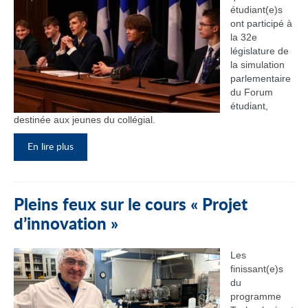
étudiant(e)s
ont participé à
la 32e
législature de
la simulation
parlementaire
du Forum
étudiant,
destinée aux jeunes du collégial.
En lire plus
Pleins feux sur le cours « Projet
d’innovation »
Les
finissant(e)s
du
programme