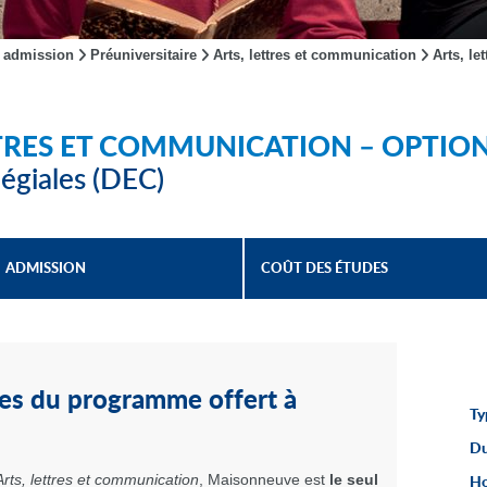
 admission
Préuniversitaire
Arts, lettres et communication
Arts, l
TTRES ET COMMUNICATION – OPTIO
égiales (DEC)
ADMISSION
COÛT DES ÉTUDES
ges du programme offert à
Ty
Du
Arts, lettres et communication
, Maisonneuve est
le seul
Ho