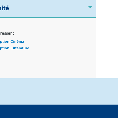
sité
resser :
option Cinéma
ption Littérature