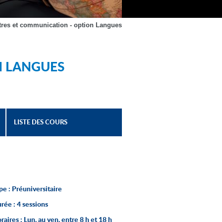
ettres et communication - option Langues
N LANGUES
LISTE DES COURS
pe :
Préuniversitaire
rée :
4 sessions
raires :
Lun. au ven. entre 8 h et 18 h