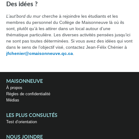
Des idées ?
L’aut’bord du mur
cherche à rejoindre les étudiants et les
membres du personnel du Collège de Maisonneuve là où ils
sont, plutôt qu’à les attirer dans un local autour d’une
thématique particulière. Les diverses activités pensées jusqu’ici
ne sont pas toutes déterminées. Si vous avez des idées qui vont
dans le sens de l’objectif visé, contactez Jean-Félix Chénier à
jfchenier@cmaisonneuve.qc.ca
.
MAISONNEUVE
À propos
Règles de confidentialité
Médias
LES PLUS CONSULTÉS
Test d’orientation
NOUS JOINDRE