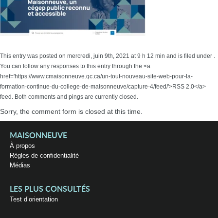
This entry was posted on mercredi, juin 9th, 2021 at 9 h 12 min and is filed under .
You can follow any responses to this entry through the <a
href='https://www.cmaisonneuve.qc.ca/un-tout-nouveau-site-web-pour-la-
formation-continue-du-college-de-maisonneuve/capture-4/feed/'>RSS 2.0</a>
feed. Both comments and pings are currently closed.
Sorry, the comment form is closed at this time.
MAISONNEUVE
À propos
Règles de confidentialité
Médias
LES PLUS CONSULTÉS
Test d’orientation