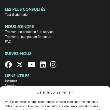
LES PLUS CONSULTÉS
Test d’orientation
NOUS JOINDRE
Trouver une personne / un service
Trouver un campus de formation
FAQ
SUIVEZ-NOUS
LIENS UTILES
Intranet
Moodle
Bibliothèque
Gérer le consentement
Omnivox
Pour offrir les meilleures expériences, nous utilisons des technologies
telles que les cookies pour stocker et/ou accéder aux informations des
OÙ NOUS TROUVER