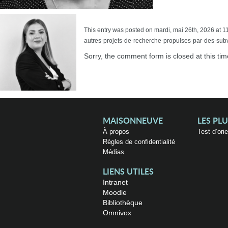
This entry was posted on mardi, mai 26th, 2026 at 11
autres-projets-de-recherche-propulses-par-des-subv
Sorry, the comment form is closed at this tim
MAISONNEUVE
LES PL
À propos
Test d’ori
Règles de confidentialité
Médias
LIENS UTILES
Intranet
Moodle
Bibliothèque
Omnivox