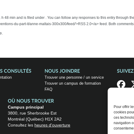
 h 48 min and is filed under . You can follow any responses to this entry through 
entions-du-part-it/anne-maltais-300x300/feed/'>RSS 2.0</a> feed. Both comments 
e.
US CONSULTÉS
NOUS JOINDRE
SUIVE
entation
Trouver une personne / un service
Trouver un campus de formation
FAQ
OÙ NOUS TROUVER
Campus principal
Pour offrir 
cookies pour
3800, rue Sherbrooke Est
ces technolo
Montréal (Québec) H1X 2A2
navigation ou
Consultez les
heures d'ouverture
consentement