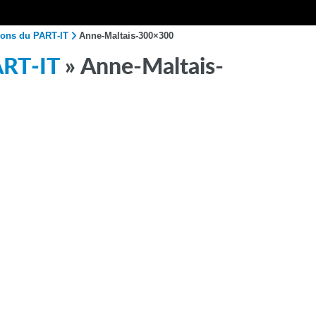
ions du PART‑IT
Anne-Maltais-300×300
ART‑IT
» Anne-Maltais-