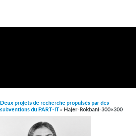
Deux projets de recherche propulsés par des
subventions du PART‑IT
» Hajer-Rokbani-300×300