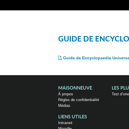
GUIDE DE ENCYCLO
Guide de Encyclopaedia Universa
MAISONNEUVE
LES PL
À propos
Test d’ori
Règles de confidentialité
Médias
LIENS UTILES
Intranet
Moodle