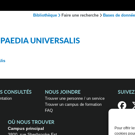
Bibliothèque
Faire une recherche
Bases de donnée
PAEDIA UNIVERSALIS
lis
US CONSULTÉS
NOUS JOINDRE
SUIVE
entation
Trouver une personne / un service
Trouver un campus de formation
FAQ
OÙ NOUS TROUVER
Campus principal
Pour offrir 
cookies pour
3800, rue Sherbrooke Est