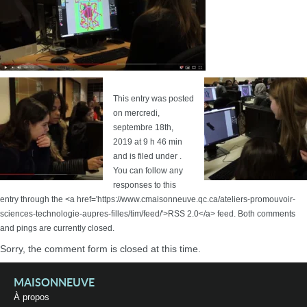
This entry was posted
on mercredi,
septembre 18th,
2019 at 9 h 46 min
and is filed under .
You can follow any
responses to this
entry through the <a href='https://www.cmaisonneuve.qc.ca/ateliers-promouvoir-
sciences-technologie-aupres-filles/tim/feed/'>RSS 2.0</a> feed. Both comments
and pings are currently closed.
Sorry, the comment form is closed at this time.
MAISONNEUVE
À propos