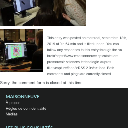
This entry was posted on mercredi, septembre 18th,
2019 at 9 h 54 min and is filed under . You can
follow any responses to this entry through the <a
href='https://www.cmaisonneuve.qc.ca/ateliers-
promouvoir-sciences-technologie-aupres-
filles/capture/feed/'>RSS 2.0</a> feed. Both
comments and pings are currently closed.
Sorry, the comment form is closed at this time.
MAISONNEUVE
À propos
Règles de confidentialité
Médias