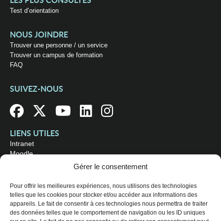
LES PLUS CONSULTÉS
Test d’orientation
NOUS JOINDRE
Trouver une personne / un service
Trouver un campus de formation
FAQ
SUIVEZ-NOUS
LIENS UTILES
Intranet
Moodle
Bibliothèque
Gérer le consentement
Omnivox
Pour offrir les meilleures expériences, nous utilisons des technologies
telles que les cookies pour stocker et/ou accéder aux informations des
OÙ NOUS TROUVER
appareils. Le fait de consentir à ces technologies nous permettra de traiter
Campus principal
des données telles que le comportement de navigation ou les ID uniques
3800, rue Sherbrooke Est