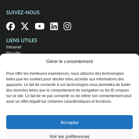
SUIVEZ-NOUS
LIENS UTILES
Intranet
Moodle
Bibliothèque
Gérer le consentement
Omnivox
Pour offrir les meilleures expériences, nous utilisons des technologies
telles que les cookies pour stocker et/ou accéder aux informations des
OÙ NOUS TROUVER
appareils. Le fait de consentir à ces technologies nous permettra de traiter
Campus principal
des données telles que le comportement de navigation ou les ID uniques
3800, rue Sherbrooke Est
sur ce site. Le fait de ne pas consentir ou de retirer son consentement peut
Montréal (Québec) H1X 2A2
avoir un effet négatif sur certaines caractéristiques et fonctions.
Consultez les
heures d'ouverture
Accepter
© 2026 Collège de Maisonneuve. Tous droits réservés.
Voir les préférences
Plan du site