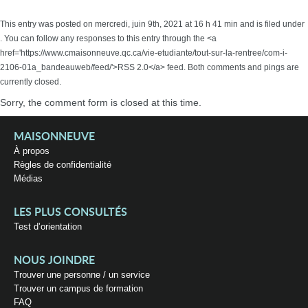
This entry was posted on mercredi, juin 9th, 2021 at 16 h 41 min and is filed under
. You can follow any responses to this entry through the <a
href='https://www.cmaisonneuve.qc.ca/vie-etudiante/tout-sur-la-rentree/com-i-
2106-01a_bandeauweb/feed/'>RSS 2.0</a> feed. Both comments and pings are
currently closed.
Sorry, the comment form is closed at this time.
MAISONNEUVE
À propos
Règles de confidentialité
Médias
LES PLUS CONSULTÉS
Test d’orientation
NOUS JOINDRE
Trouver une personne / un service
Trouver un campus de formation
FAQ