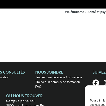
Vie étudiante
Santé et psy
US CONSULTÉS
NOUS JOINDRE
SUIVE
entation
Trouver une personne / un service
Trouver un campus de formation
FAQ
OÙ NOUS TROUVER
Campus principal
Pour offrir 
cookies pour
3800, rue Sherbrooke Est