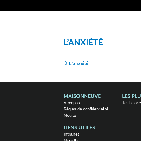
L’ANXIÉTÉ
L'anxiété
MAISONNEUVE
LES PL
À propos
Test d’ori
Règles de confidentialité
Médias
LIENS UTILES
Intranet
Moodle