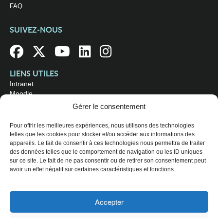
FAQ
SUIVEZ-NOUS
LIENS UTILES
Intranet
Moodle
Bibliothèque
Gérer le consentement
Omnivox
Pour offrir les meilleures expériences, nous utilisons des technologies
telles que les cookies pour stocker et/ou accéder aux informations des
OÙ NOUS TROUVER
appareils. Le fait de consentir à ces technologies nous permettra de traiter
Campus principal
des données telles que le comportement de navigation ou les ID uniques
3800, rue Sherbrooke Est
sur ce site. Le fait de ne pas consentir ou de retirer son consentement peut
Montréal (Québec) H1X 2A2
avoir un effet négatif sur certaines caractéristiques et fonctions.
Consultez les
heures d'ouverture
Accepter
© 2026 Collège de Maisonneuve. Tous droits réservés.