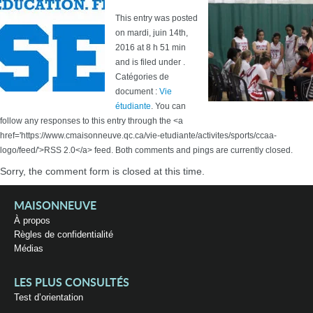
This entry was posted
on mardi, juin 14th,
2016 at 8 h 51 min
and is filed under .
Catégories de
document :
Vie
étudiante
. You can
follow any responses to this entry through the <a
href='https://www.cmaisonneuve.qc.ca/vie-etudiante/activites/sports/ccaa-
logo/feed/'>RSS 2.0</a> feed. Both comments and pings are currently closed.
Sorry, the comment form is closed at this time.
MAISONNEUVE
À propos
Règles de confidentialité
Médias
LES PLUS CONSULTÉS
Test d’orientation