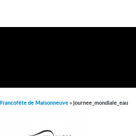
Francofête de Maisonneuve
» journee_mondiale_eau