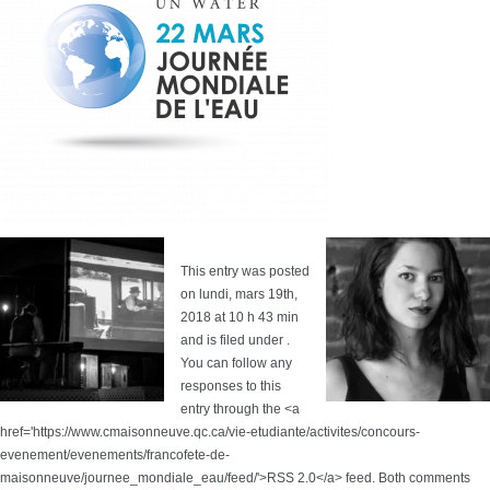
This entry was posted
on lundi, mars 19th,
2018 at 10 h 43 min
and is filed under .
You can follow any
responses to this
entry through the <a
href='https://www.cmaisonneuve.qc.ca/vie-etudiante/activites/concours-
evenement/evenements/francofete-de-
maisonneuve/journee_mondiale_eau/feed/'>RSS 2.0</a> feed. Both comments