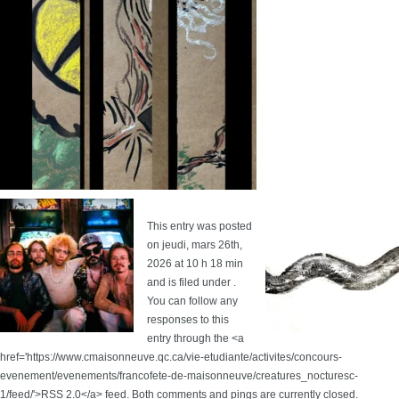
This entry was posted
on jeudi, mars 26th,
2026 at 10 h 18 min
and is filed under .
You can follow any
responses to this
entry through the <a
href='https://www.cmaisonneuve.qc.ca/vie-etudiante/activites/concours-
evenement/evenements/francofete-de-maisonneuve/creatures_nocturesc-
1/feed/'>RSS 2.0</a> feed. Both comments and pings are currently closed.