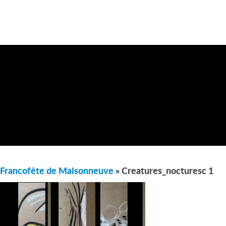
Francofête de Maisonneuve
» Creatures_nocturesc 1