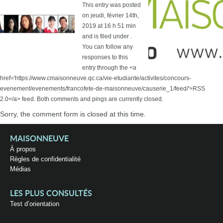
This entry was posted
on jeudi, février 14th,
2019 at 16 h 51 min
and is filed under .
You can follow any
responses to this
entry through the <a
href='https://www.cmaisonneuve.qc.ca/vie-etudiante/activites/concours-
evenement/evenements/francofete-de-maisonneuve/causerie_1/feed/'>RSS
2.0</a> feed. Both comments and pings are currently closed.
Sorry, the comment form is closed at this time.
MAISONNEUVE
À propos
Règles de confidentialité
Médias
LES PLUS CONSULTÉS
Test d’orientation