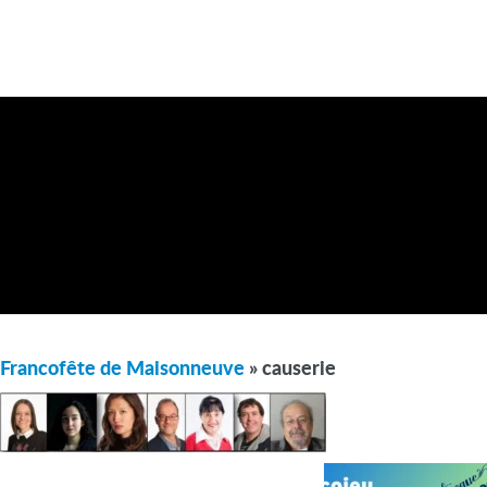
Francofête de Maisonneuve
» causerie