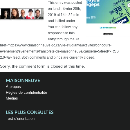
This entry was posted
on lundi, février 25th,
2019 at 14 h 32 min
and is filed under .
You can follow any
responses to this
entry through the <a
href='https://www.cmaisonneuve.qc.ca/vie-etudiante/activites/concours-
evenement/evenements/francofete-de-maisonneuve/causerie-5/feed/'>RSS
2.0</a> feed. Both comments and pings are currently closed.
Sorry, the comment form is closed at this time.
MAISONNEUVE
À propos
Règles de confidentialité
Médias
LES PLUS CONSULTÉS
Test d’orientation