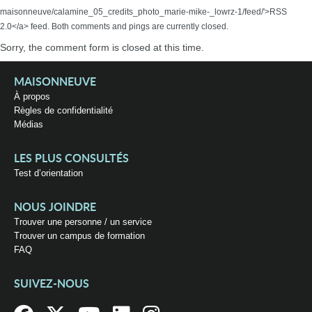
maisonneuve/calamine_05_credits_photo_marie-mike-_lowrz-1/feed/'>RSS
2.0</a> feed. Both comments and pings are currently closed.
Sorry, the comment form is closed at this time.
MAISONNEUVE
À propos
Règles de confidentialité
Médias
LES PLUS CONSULTÉS
Test d’orientation
NOUS JOINDRE
Trouver une personne / un service
Trouver un campus de formation
FAQ
SUIVEZ-NOUS