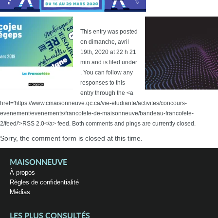
This entry was posted
on dimanche, avril
19th, 2020 at 22 h 21
min and is filed under
. You can follow any
responses to this
entry through the <a
href='https://www.cmaisonneuve.qc.ca/vie-etudiante/activites/concours-
evenement/evenements/francofete-de-maisonneuve/bandeau-francofete-
2/feed/'>RSS 2.0</a> feed. Both comments and pings are currently closed.
Sorry, the comment form is closed at this time.
MAISONNEUVE
À propos
Règles de confidentialité
Médias
LES PLUS CONSULTÉS