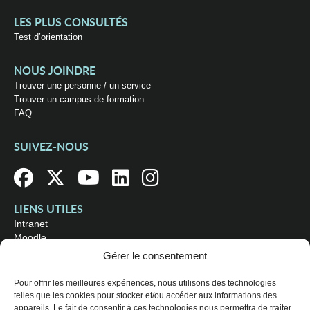
LES PLUS CONSULTÉS
Test d’orientation
NOUS JOINDRE
Trouver une personne / un service
Trouver un campus de formation
FAQ
SUIVEZ-NOUS
LIENS UTILES
Intranet
Moodle
Bibliothèque
Gérer le consentement
Omnivox
Pour offrir les meilleures expériences, nous utilisons des technologies
telles que les cookies pour stocker et/ou accéder aux informations des
OÙ NOUS TROUVER
appareils. Le fait de consentir à ces technologies nous permettra de traiter