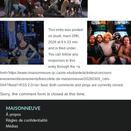
This entry was posted
on jeudi, mars 26th,
2026 at 9 h 33 min
and is filed under .
You can follow any
responses to this
entry through the <a
href='https://www.cmaisonneuve.qc.ca/vie-etudiante/activites/concours-
evenement/evenements/francofete-de-maisonneuve/20260305_cdm-
0047/feed/'>RSS 2.0</a> feed. Both comments and pings are currently closed.
Sorry, the comment form is closed at this time.
MAISONNEUVE
À propos
Règles de confidentialité
Médias