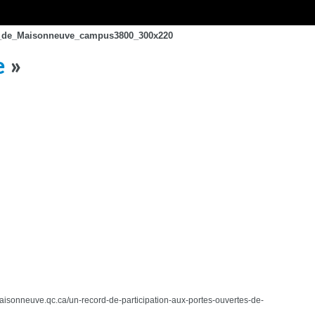
_de_Maisonneuve_campus3800_300x220
e
»
cmaisonneuve.qc.ca/un-record-de-participation-aux-portes-ouvertes-de-