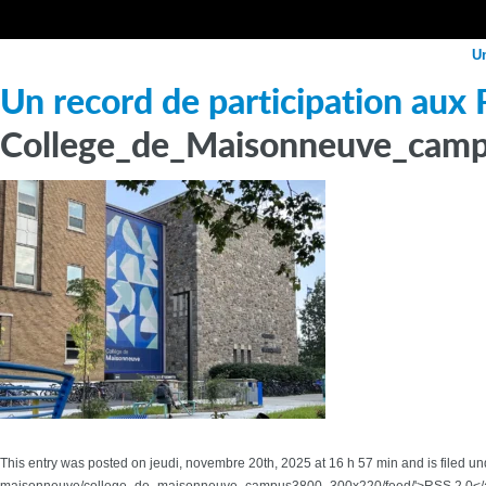
Un
Un record de participation aux
College_de_Maisonneuve_cam
This entry was posted on jeudi, novembre 20th, 2025 at 16 h 57 min and is filed un