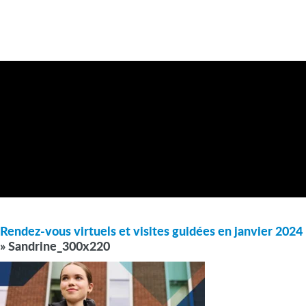
Rendez-vous virtuels et visites guidées en janvier 2024
» Sandrine_300x220