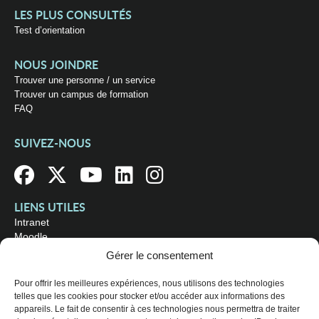
LES PLUS CONSULTÉS
Test d’orientation
NOUS JOINDRE
Trouver une personne / un service
Trouver un campus de formation
FAQ
SUIVEZ-NOUS
LIENS UTILES
Intranet
Moodle
Bibliothèque
Gérer le consentement
Omnivox
Pour offrir les meilleures expériences, nous utilisons des technologies
telles que les cookies pour stocker et/ou accéder aux informations des
OÙ NOUS TROUVER
appareils. Le fait de consentir à ces technologies nous permettra de traiter
Campus principal