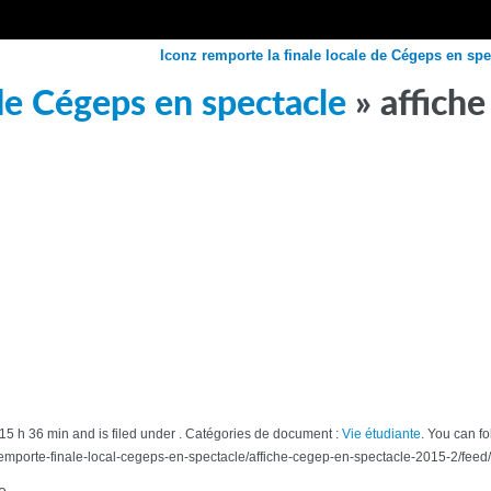
Iconz remporte la finale locale de Cégeps en spe
 de Cégeps en spectacle
» affich
t 15 h 36 min and is filed under . Catégories de document :
Vie étudiante
. You can f
emporte-finale-local-cegeps-en-spectacle/affiche-cegep-en-spectacle-2015-2/feed/
e.