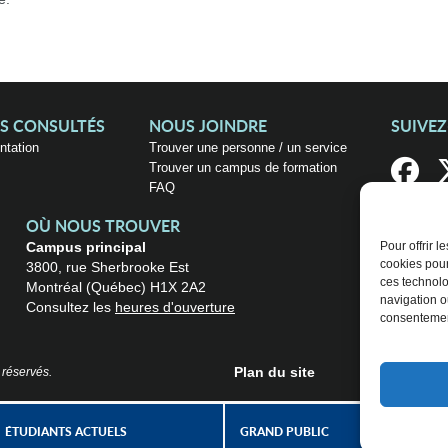
US CONSULTÉS
NOUS JOINDRE
SUIVE
entation
Trouver une personne / un service
Trouver un campus de formation
FAQ
OÙ NOUS TROUVER
Campus principal
Pour offrir 
cookies pour
3800, rue Sherbrooke Est
ces technolo
Montréal (Québec) H1X 2A2
navigation ou
Consultez les
heures d'ouverture
consentement
Plan du site
 réservés.
ÉTUDIANTS ACTUELS
GRAND PUBLIC