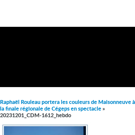
Raphaël Rouleau portera les couleurs de Maisonneuve à
la finale régionale de Cégeps en spectacle
»
20231201_CDM-1612_hebdo